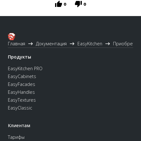
0
0
Главная
Документация
EasyKitchen
Приобретен
Продукты
EasyKitchen PRO
EasyCabinets
EasyFacades
EasyHandles
EasyTextures
EasyClassic
Клиентам
Тарифы