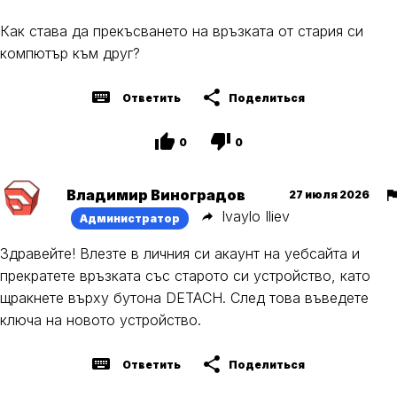
Как става да прекъсването на връзката от стария си
компютър към друг?
Ответить
Поделиться
0
0
Владимир Виноградов
27 июля 2026
Ivaylo Iliev
Администратор
Здравейте! Влезте в личния си акаунт на уебсайта и
прекратете връзката със старото си устройство, като
щракнете върху бутона DETACH. След това въведете
ключа на новото устройство.
Ответить
Поделиться