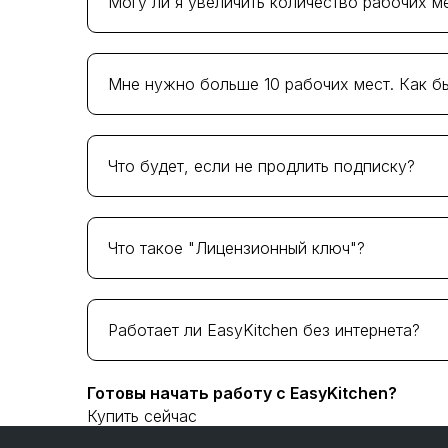
Могу ли я увеличить количество рабочих м
Да. Для этого нужно улучшить текущий тар
между тарифами. Обратите внимание, что у
Мне нужно больше 10 рабочих мест. Как б
Свяжитесь с нами
и мы подготовим для вас
Что будет, если не продлить подписку?
После окончания подписки работа EasyKitc
можете в любой момент продлить подписку
Что такое "Лицензионный ключ"?
Лицензионный ключ — это уникальный код, 
плана.
Ключ отображается в
личном кабине
Работает ли EasyKitchen без интернета?
первом запуске SketchUp после установки E
Нет. Для проверки лицензии требуется нали
Готовы начать работу с EasyKitchen?
Купить сейчас