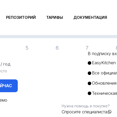
густа 2026
е количество рабо
РЕПОЗИТОРИЙ
ТАРИФЫ
ДОКУМЕНТАЦИЯ
5
6
7
В подписку вх
9
EasyKitchen
/ год
есто
Все официа
Обновления 
ЕЙЧАС
Техническа
демо
Нужна помощь в покупке?
Спросите специалиста