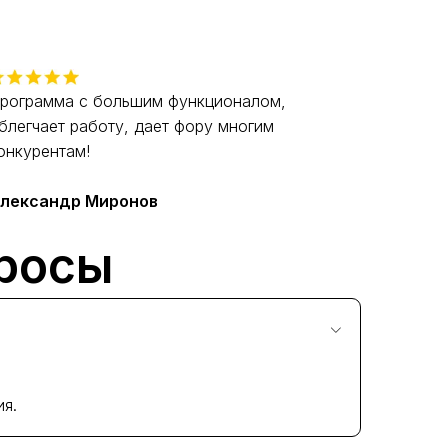
рограмма с большим функционалом,
блегчает работу, дает фору многим
онкурентам!
лександр Миронов
просы
ия.