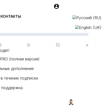
чих мест
КОНТАКТЫ
8
9
10
>
одит:
 PRO (полная версия)
льные дополнения
в течение подписки
я поддержка