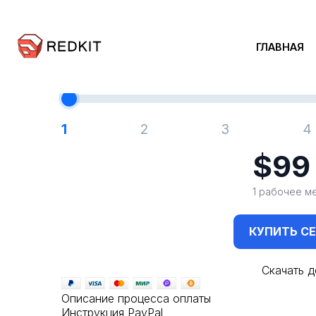
Redkit.proТарифыhttps://redkit.pro/plans17 ноября 20257 ав
Выберит
ГЛАВНАЯ
1 рабочее место — $99, каждое следующее +$50
1
2
3
4
$9
1 рабочее м
КУПИТЬ С
Скачать 
Описание процесса оплаты
Инструкция PayPal