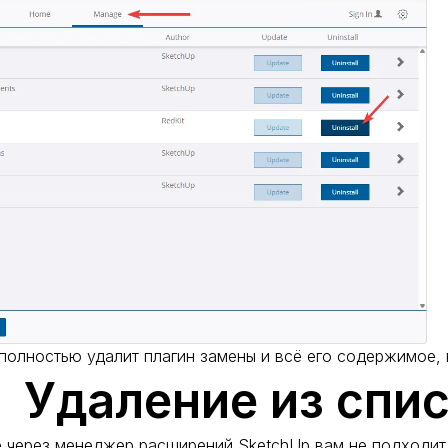
полностью удалит плагин замены и всё его содержимое,
Удаление из спи
 через менеджер расширений SketchUp вам не подходит,