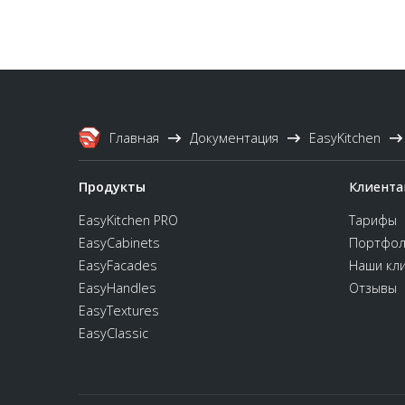
Главная
Документация
EasyKitchen
Продукты
Клиента
EasyKitchen PRO
Тарифы
EasyCabinets
Портфол
EasyFacades
Наши кл
EasyHandles
Отзывы
EasyTextures
EasyClassic