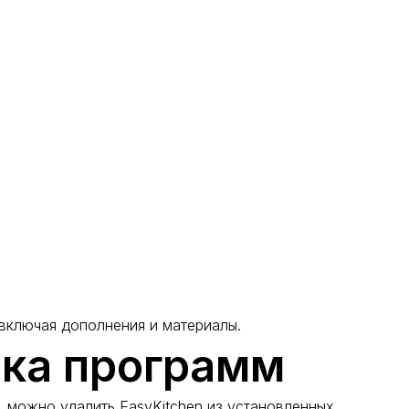
 включая дополнения и материалы.
ска программ
 можно удалить EasyKitchen из установленных