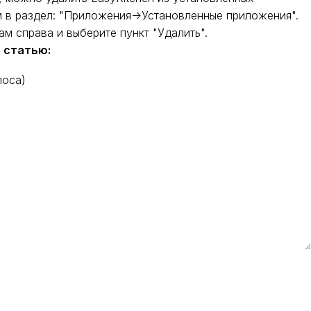
м в раздел: "Приложения->Установленные приложения".
кам справа и выберите пункт "Удалить".
 статью:
лоса
)