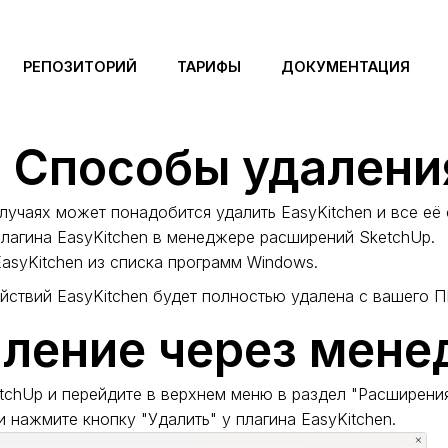
кументация
EasyKitchen
Начало работы
Удаление Easy
ение EasyKitchen
РЕПОЗИТОРИЙ
ТАРИФЫ
ДОКУМЕНТАЦИЯ
татьи
Способы удаления
лучаях может понадобится удалить EasyKitchen и все е
лагина EasyKitchen в менеджере расширений SketchUp.
asyKitchen из списка программ Windows.
йствий EasyKitchen будет полностью удалена с вашего П
ление через мен
etchUp и перейдите в верхнем меню в раздел "Расширен
и нажмите кнопку "Удалить" у плагина EasyKitchen.