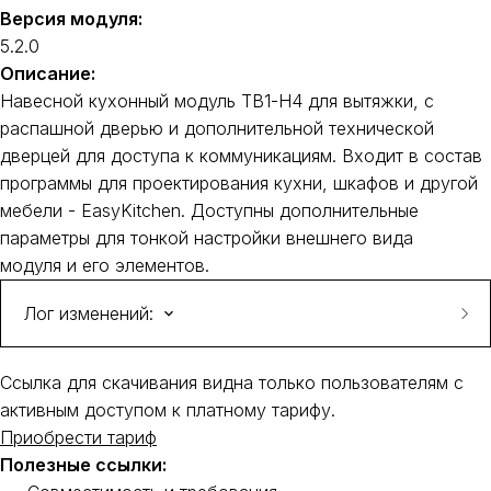
Двери-книжки
Подъёмники
(1)
(3)
ARISTO Flat
(6)
Версия модуля:
Двери-купе
(60)
ARISTO C
(6)
Ёмкости для столовых приборов
Aristo
(40)
(5)
5.2.0
ARISTO Avers
(6)
Защитные накладки
Modusline
C-профиль
(20)
(20)
(2)
Описание:
Корректоры фасадов
Н-профиль
(20)
(2)
Навесной кухонный модуль TB1-H4 для вытяжки, с
Крепежная и соединительная фурнитура
(11)
распашной дверью и дополнительной технической
Крючки
Конфирматы
(14)
(3)
Механизмы
Полкодержатели
(5)
(5)
дверцей для доступа к коммуникациям. Входит в состав
Основания для кровати
Стяжки межсекционные
(2)
(2)
программы для проектирования кухни, шкафов и другой
Опоры для мебели
Эксцентриковые стяжки
(24)
(1)
мебели - EasyKitchen. Доступны дополнительные
Опоры для столов
(12)
параметры для тонкой настройки внешнего вида
Поддоны под мойку
(2)
Подсветка
(6)
модуля и его элементов.
Профили-ручки
(1)
Профили для соединения стенок
(2)
Лог изменений:
Профили стеновых панелей
(4)
Сушки для посуды
(5)
5.2.0
[12/09/2025] - релиз модуля.
Ссылка для скачивания видна только пользователям с
активным доступом к платному тарифу.
Приобрести тариф
Полезные ссылки: