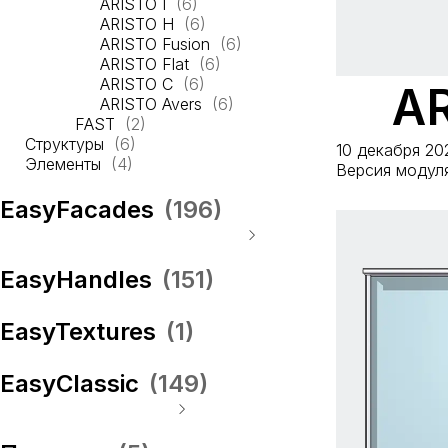
ARISTO I
(6)
Вентиляционные решётки
Каретные стяжки
Ножки
Hettich
(4)
(11)
(1)
(2)
ARISTO H
(6)
Вешала для одежды
Короны
Петли
(15)
(2)
(4)
ARISTO Fusion
(6)
Двери-книжки
Подъёмники
(1)
(3)
ARISTO Flat
(6)
Двери-купе
(60)
ARISTO C
(6)
AR
Ёмкости для столовых приборов
Aristo
(40)
(5)
ARISTO Avers
(6)
Защитные накладки
Modusline
C-профиль
(20)
(20)
(2)
FAST
(2)
Корректоры фасадов
Н-профиль
(20)
(2)
Структуры
(6)
10 декабря 20
Крепежная и соединительная
Элементы
(4)
Версия модуля:
фурнитура
(11)
Крючки
Конфирматы
(14)
(3)
EasyFacades
(196)
Механизмы
Полкодержатели
(5)
(5)
Основания для кровати
Стяжки межсекционные
(2)
(2)
Фасады
Опоры для мебели
Эксцентриковые стяжки
(149)
(24)
(1)
Фасады с врезными ручками
Опоры для столов
(12)
(3)
EasyHandles
(151)
Фасады (Конструктор)
Поддоны под мойку
(25)
(2)
Решётки
Подсветка
(8)
(6)
EasyTextures
(1)
Пилястры
Профили-ручки
(10)
(1)
Профили для соединения стенок
(2)
Профили стеновых панелей
(4)
EasyClassic
(149)
Сушки для посуды
(5)
Нике
(74)