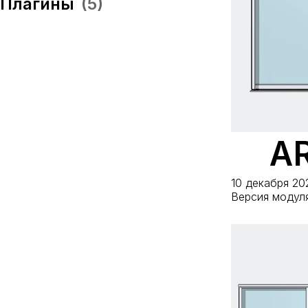
Нике Аворио
(74)
Плагины
(5)
AR
10 декабря 20
Версия модуля: