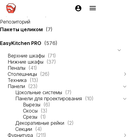
Вырезы
Репозиторий
Пакеты целиком
(7)
EasyKitchen PRO
(576)
Верхние шкафы
(71)
Нижние шкафы
(37)
Пеналы
(41)
Столешницы
(26)
Техника
Бортики
(13)
(5)
Панели
Профили
(23)
(5)
Столешницы
Цокольные системы
(4)
(7)
Шаблоны столешниц
Панели для проектирования
(12)
(10)
Вырезы
(6)
Скосы
(3)
Срезы
(1)
Декоративные рейки
(2)
Секции
(4)
Фурнитура
(211)