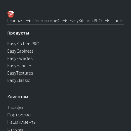
Главная
Репозиторий
EasyKitchen PRO
Панели
Продукты
EasyKitchen PRO
EasyCabinets
EasyFacades
EasyHandles
EasyTextures
EasyClassic
Клиентам
Тарифы
Портфолио
Наши клиенты
Отзывы