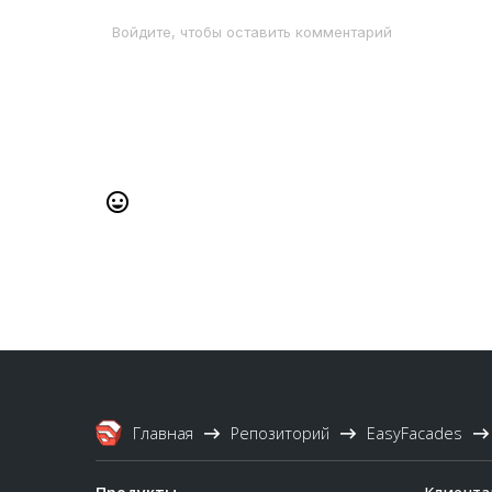
Главная
Репозиторий
EasyFacades