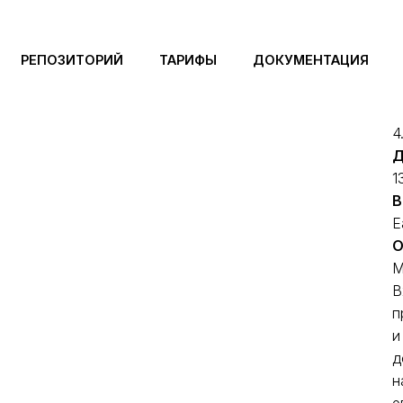
ы
РЕПОЗИТОРИЙ
ТАРИФЫ
ДОКУМЕНТАЦИЯ
В
4.
Д
1
В
E
О
М
В
п
и
д
н