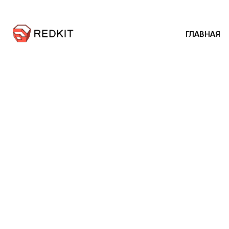
Главная
Репозиторий
EasyFacades
Фасад
Модерн
ГЛАВНАЯ
13 августа 2022
Фасады
1007 Просмотров