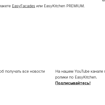
е
пакете
EasyFacades
или EasyKitchen PREMIUM.
об получать все новости
На нашем YouTube канале 
ролики по EasyKitchen.
Подписывайтесь!