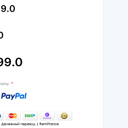
латы
*