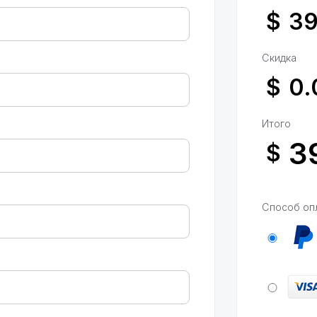
$
Скидка
$
Итого
$
Способ оп