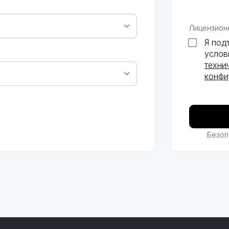
Лицензион
Я под
усло
техни
конфи
Безоп