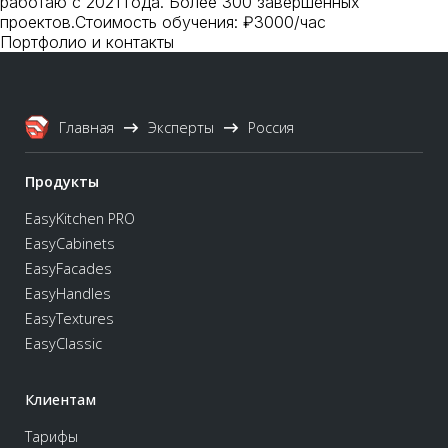
работаю с 2021 года. Более 300 завершённых
проектов.Стоимость обучения: ₽3000/час
Портфолио и контакты
Главная
Эксперты
Россия
Продукты
EasyKitchen PRO
EasyCabinets
EasyFacades
EasyHandles
EasyTextures
EasyClassic
Клиентам
Тарифы